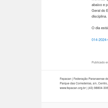
abaixo e 
Geral do 
disciplina.
O dia está
014-2024-
Publicado 
Fepacan | Federação Paranaense 
Parque das Corredeiras, s/n, Centr
www.fepacan.org.br | (43) 98804-