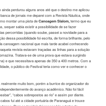
 ainda perdurou alguns anos até que o destino me aplicou
banca de jornais me deparei com a Revista Náutica, onde
omo montar uma pista de
Canoagem Slalom,
termo que eu
, sequer sabia existir a possibilidade de se fazer
as percorridas (quando soube, passei a novidade para a
ção dessa possibilidade foi escrita, de forma brilhante, pelo
 da canoagem nacional que mais tarde acabei conhecendo
naquela revista estavam traçadas as linhas para a solução
omazina. Tratava-se de uma prova que estava surgindo
na) e que necessitava apenas de 350 a 400 metros. Com a
dade, o público do Festival teria como ver e conhecer o
 realmente muito bom, porém a burrice do organizador do
ndependentemente do avanço acadêmico. Não foi fácil
rossbar”, “cabos sobrepostos ao rio” e assim por diante.
cabos fui até a cidade portuária de Paranaguá e trouxe