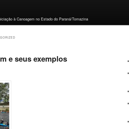
ciação à Canoagem no Estado do Paraná/Tomazina
GORIZED
m e seus exemplos