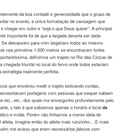
ntemente da boa vontade e generosidade que o grupo de
iliar no evento, a única formatação de canoagem que
e chegar em outro e “seja o que Deus quiser”. A principal
e importante foi de que a largada deveria ser dada
o. Se deixassem para mim largariam todos ao mesmo
pois nos primeiros 1.000 metros se encontravam fortes
portantíssima, definimos um trajeto no Rio das Cinzas de
hegada triunfal no local do fervo onde todos estariam
stratégia realmente perfeita.
cos que envolveu medir o trajeto esticando cordas,
ue necessitavam portagens com pessoas que sequer sabiam
te etc., etc., dos quais me envergonho profundamente pelo
arte, o fato é que sabíamos apenas o horário e local
de
blico e mídia. Porém não tínhamos a menor ideia do
l atleta, imagine então do atleta mais ruinzinho….E mais
inguém me avisou que eram necessários jalecos com