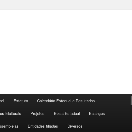
noagem
nal
Estatuto
Calendário Estadual e Resultados
s Eleitorais
Projetos
Bolsa Estadual
Balanços
ssembleias
Entidades filiadas
Diversos