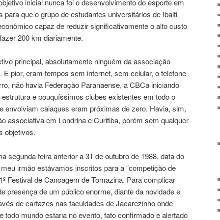
 objetivo inicial nunca foi o desenvolvimento do esporte em
 para que o grupo de estudantes universitários de Ibaiti
econômico capaz de reduzir significativamente o alto custo
 fazer 200 km diariamente.
etivo principal, absolutamente ninguém da associação
E pior, eram tempos sem internet, sem celular, o telefone
rro, não havia Federação Paranaense, a CBCa iniciando
estrutura e pouquíssimos clubes existentes em todo o
e envolviam caiaques eram próximas de zero. Havia, sim,
ão associativa em Londrina e Curitiba, porém sem qualquer
 objetivos.
na segunda feira anterior a 31 de outubro de 1988, data do
 meu irmão estávamos inscritos para a “competição de
 1º Festival de Canoagem de Tomazina. Para complicar
 de presença de um público enorme, diante da novidade e
ravés de cartazes nas faculdades de Jacarezinho onde
 todo mundo estaria no evento, fato confirmado e alertado