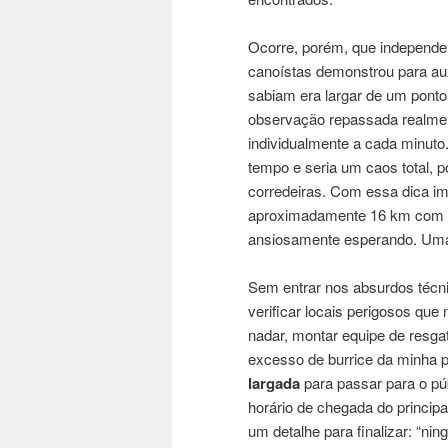
Ocorre, porém, que independe
canoístas demonstrou para aux
sabiam era largar de um ponto 
observação repassada realment
individualmente a cada minut
tempo e seria um caos total, 
corredeiras. Com essa dica im
aproximadamente 16 km com a c
ansiosamente esperando. Uma e
Sem entrar nos absurdos técni
verificar locais perigosos q
nadar, montar equipe de resga
excesso de burrice da minha p
largada
para passar para o pú
horário de chegada do principa
um detalhe para finalizar: “n