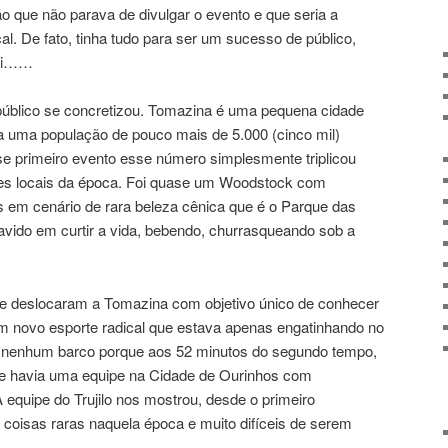
ão que não parava de divulgar o evento e que seria a
l. De fato, tinha tudo para ser um sucesso de público,
 si……
público se concretizou. Tomazina é uma pequena cidade
a uma população de pouco mais de 5.000 (cinco mil)
sse primeiro evento esse número simplesmente triplicou
des locais da época. Foi quase um Woodstock com
 em cenário de rara beleza cênica que é o Parque das
avido em curtir a vida, bebendo, churrasqueando sob a
se deslocaram a Tomazina com objetivo único de conhecer
um novo esporte radical que estava apenas engatinhando no
r nenhum barco porque aos 52 minutos do segundo tempo,
ue havia uma equipe na Cidade de Ourinhos com
 equipe do Trujilo nos mostrou, desde o primeiro
coisas raras naquela época e muito difíceis de serem