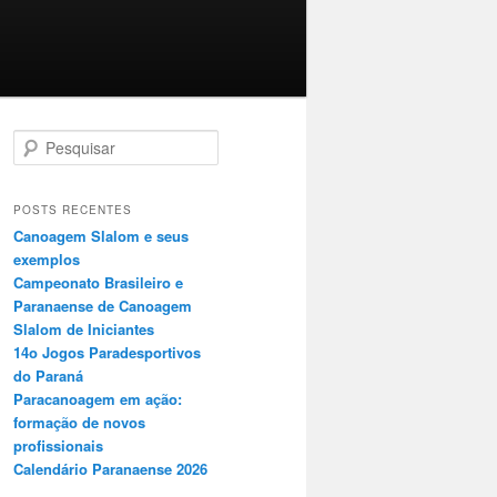
P
e
s
q
POSTS RECENTES
u
Canoagem Slalom e seus
i
exemplos
s
Campeonato Brasileiro e
a
Paranaense de Canoagem
r
Slalom de Iniciantes
14o Jogos Paradesportivos
do Paraná
Paracanoagem em ação:
formação de novos
profissionais
Calendário Paranaense 2026