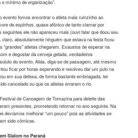
a o mínimo de organização”.
o evento fomos encontrar o atleta mais ruinzinho ao
ore de espinhos, quase afônico de tanto clamar por
s seguintes ele não apareceu mais (ouvi falar que doou seu
, claro, absolutamente ninguém que estava na festa ficou
s “grandes” atletas chegarem. Exaustos de esperar na
 som e degustar da cerveja gelada, verdadeiros
soluto do evento. Aliás, diga-se de passagem, até mesmo
ntou ficar por horas esperando e resolveu dar um pulo na
atou em sua defesa, de forma bastante embriagada, ter
ido cancelado ou que os atletas erraram o rio.
 Festival de Canoagem de Tomazina para deleite das
eram presentes, prometendo retornar no ano seguinte. Na
ue devíamos melhorar “um pouco” pois as atividades se
riam sido cômicas.
em Slalom no Paraná