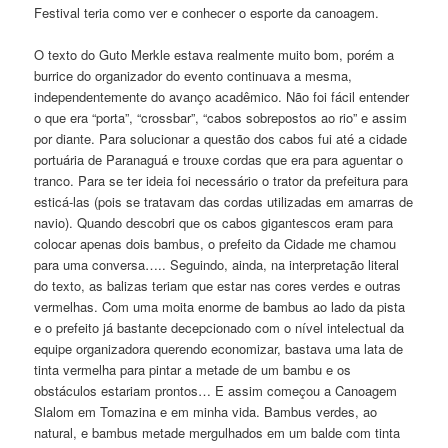
Festival teria como ver e conhecer o esporte da canoagem.
O texto do Guto Merkle estava realmente muito bom, porém a
burrice do organizador do evento continuava a mesma,
independentemente do avanço acadêmico. Não foi fácil entender
o que era “porta”, “crossbar”, “cabos sobrepostos ao rio” e assim
por diante. Para solucionar a questão dos cabos fui até a cidade
portuária de Paranaguá e trouxe cordas que era para aguentar o
tranco. Para se ter ideia foi necessário o trator da prefeitura para
esticá-las (pois se tratavam das cordas utilizadas em amarras de
navio). Quando descobri que os cabos gigantescos eram para
colocar apenas dois bambus, o prefeito da Cidade me chamou
para uma conversa….. Seguindo, ainda, na interpretação literal
do texto, as balizas teriam que estar nas cores verdes e outras
vermelhas. Com uma moita enorme de bambus ao lado da pista
e o prefeito já bastante decepcionado com o nível intelectual da
equipe organizadora querendo economizar, bastava uma lata de
tinta vermelha para pintar a metade de um bambu e os
obstáculos estariam prontos… E assim começou a Canoagem
Slalom em Tomazina e em minha vida. Bambus verdes, ao
natural, e bambus metade mergulhados em um balde com tinta