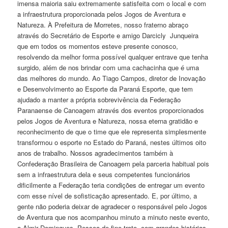
imensa maioria saiu extremamente satisfeita com o local e com
a infraestrutura proporcionada pelos Jogos de Aventura e
Natureza. À Prefeitura de Morretes, nosso fraterno abraço
através do Secretário de Esporte e amigo Darcicly Junqueira
que em todos os momentos esteve presente conosco,
resolvendo da melhor forma possível qualquer entrave que tenha
surgido, além de nos brindar com uma cachacinha que é uma
das melhores do mundo. Ao Tiago Campos, diretor de Inovação
e Desenvolvimento ao Esporte da Paraná Esporte, que tem
ajudado a manter a própria sobrevivência da Federação
Paranaense de Canoagem através dos eventos proporcionados
pelos Jogos de Aventura e Natureza, nossa eterna gratidão e
reconhecimento de que o time que ele representa simplesmente
transformou o esporte no Estado do Paraná, nestes últimos oito
anos de trabalho. Nossos agradecimentos também à
Confederação Brasileira de Canoagem pela parceria habitual pois
sem a infraestrutura dela e seus competentes funcionários
dificilmente a Federação teria condições de entregar um evento
com esse nível de sofisticação apresentado. E, por último, a
gente não poderia deixar de agradecer o responsável pelo Jogos
de Aventura que nos acompanhou minuto a minuto neste evento,
o Almir Domingues. Pessoa de fino trato, com grandes histórias