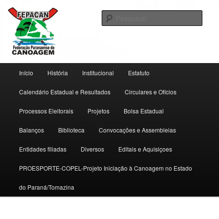
Pular
Pular
Federação Paranaense de Canoagem
para
para
Pesqu
o
o
conteúdo
conteúdo
Fepacan
principal
secundário
Menu
Início
História
Institucional
Estatuto
principal
Calendário Estadual e Resultados
Circulares e Ofícios
Processos Eleitorais
Projetos
Bolsa Estadual
Balanços
Biblioteca
Convocações e Assembleias
Entidades filiadas
Diversos
Editais e Aquisiçoes
PROESPORTE-COPEL-Projeto Iniciação à Canoagem no Estado
do Paraná/Tomazina