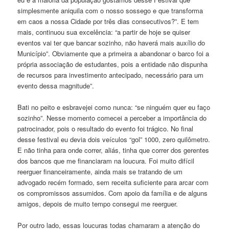
simplesmente aniquila com o nosso sossego e que transforma
em caos a nossa Cidade por três dias consecutivos?”. E tem
mais, continuou sua excelência: “a partir de hoje se quiser
eventos vai ter que bancar sozinho, não haverá mais auxílio do
Município”. Obviamente que a primeira a abandonar o barco foi a
própria associação de estudantes, pois a entidade não dispunha
de recursos para investimento antecipado, necessário para um
evento dessa magnitude”.
Bati no peito e esbravejei como nunca: “se ninguém quer eu faço
sozinho”. Nesse momento comecei a perceber a importância do
patrocinador, pois o resultado do evento foi trágico. No final
desse festival eu devia dois veículos “gol” 1000, zero quilômetro.
E não tinha para onde correr, aliás, tinha que correr dos gerentes
dos bancos que me financiaram na loucura. Foi muito difícil
reerguer financeiramente, ainda mais se tratando de um
advogado recém formado, sem receita suficiente para arcar com
os compromissos assumidos. Com apoio da família e de alguns
amigos, depois de muito tempo consegui me reerguer.
Por outro lado, essas loucuras todas chamaram a atenção do