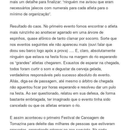
mais um detalhe para finalizar: “ninguém me avisou que eram
necessários jalecos com numerais para cada atleta para o
mínimo de organização”.
Resultado do caos. No primeiro evento fomos encontrar o atleta
mais ruinzinho ao anoitecer agarrado em uma árvore de
espinhos, quase afônico de tanto clamar por socorro. Sorte que
nos eventos seguintes ele não apareceu mais (ouvi falar que
doou seu barco logo após a prova) …. E, claro, absolutamente
ninguém que estava na festa ficou na margem do rio esperando
os “grandes” atletas chegarem. Exaustos de esperar na chegada,
todos foram curtir o som e degustar da cerveja gelada,
verdadeiros responsáveis pelo sucesso absoluto do evento.
Aliás, diga-se de passagem, até mesmo o árbitro de chegada
não aguentou ficar por horas esperando e resolveu dar um pulo
na festa. Ao ser questionado, relatou em sua defesa, de forma
bastante embriagada, ter imaginado que o evento tinha sido
cancelado ou que os atletas erraram o rio.
E assim aconteceu o primeiro Festival de Canoagem de
Tomazina para deleite das milhares de pessoas que estiveram
presentes, prometendo retornar no ano seguinte. Na parte