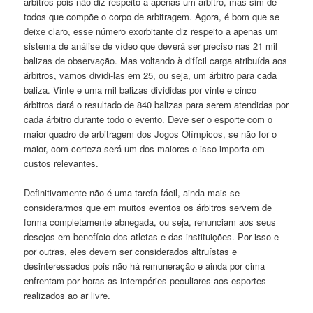
árbitros pois não diz respeito a apenas um árbitro, mas sim de
todos que compõe o corpo de arbitragem. Agora, é bom que se
deixe claro, esse número exorbitante diz respeito a apenas um
sistema de análise de vídeo que deverá ser preciso nas 21 mil
balizas de observação. Mas voltando à difícil carga atribuída aos
árbitros, vamos dividi-las em 25, ou seja, um árbitro para cada
baliza. Vinte e uma mil balizas divididas por vinte e cinco
árbitros dará o resultado de 840 balizas para serem atendidas por
cada árbitro durante todo o evento. Deve ser o esporte com o
maior quadro de arbitragem dos Jogos Olímpicos, se não for o
maior, com certeza será um dos maiores e isso importa em
custos relevantes.
Definitivamente não é uma tarefa fácil, ainda mais se
considerarmos que em muitos eventos os árbitros servem de
forma completamente abnegada, ou seja, renunciam aos seus
desejos em benefício dos atletas e das instituições. Por isso e
por outras, eles devem ser considerados altruístas e
desinteressados pois não há remuneração e ainda por cima
enfrentam por horas as intempéries peculiares aos esportes
realizados ao ar livre.