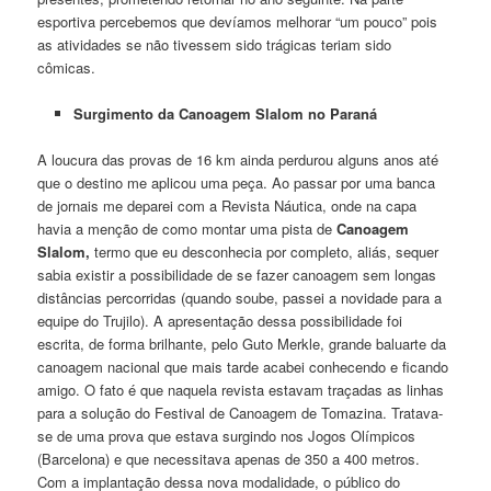
esportiva percebemos que devíamos melhorar “um pouco” pois
as atividades se não tivessem sido trágicas teriam sido
cômicas.
Surgimento da Canoagem Slalom no Paraná
A loucura das provas de 16 km ainda perdurou alguns anos até
que o destino me aplicou uma peça. Ao passar por uma banca
de jornais me deparei com a Revista Náutica, onde na capa
havia a menção de como montar uma pista de
Canoagem
Slalom,
termo que eu desconhecia por completo, aliás, sequer
sabia existir a possibilidade de se fazer canoagem sem longas
distâncias percorridas (quando soube, passei a novidade para a
equipe do Trujilo). A apresentação dessa possibilidade foi
escrita, de forma brilhante, pelo Guto Merkle, grande baluarte da
canoagem nacional que mais tarde acabei conhecendo e ficando
amigo. O fato é que naquela revista estavam traçadas as linhas
para a solução do Festival de Canoagem de Tomazina. Tratava-
se de uma prova que estava surgindo nos Jogos Olímpicos
(Barcelona) e que necessitava apenas de 350 a 400 metros.
Com a implantação dessa nova modalidade, o público do