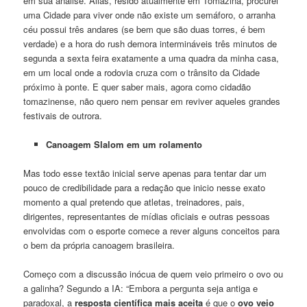
em sua análise. Aliás, resido atualmente em Tomazina, procurei
uma Cidade para viver onde não existe um semáforo, o arranha
céu possui três andares (se bem que são duas torres, é bem
verdade) e a hora do rush demora intermináveis três minutos de
segunda a sexta feira exatamente a uma quadra da minha casa,
em um local onde a rodovia cruza com o trânsito da Cidade
próximo à ponte. E quer saber mais, agora como cidadão
tomazinense, não quero nem pensar em reviver aqueles grandes
festivais de outrora.
Canoagem Slalom em um rolamento
Mas todo esse textão inicial serve apenas para tentar dar um
pouco de credibilidade para a redação que inicio nesse exato
momento a qual pretendo que atletas, treinadores, pais,
dirigentes, representantes de mídias oficiais e outras pessoas
envolvidas com o esporte comece a rever alguns conceitos para
o bem da própria canoagem brasileira.
Começo com a discussão inócua de quem veio primeiro o ovo ou
a galinha? Segundo a IA: “Embora a pergunta seja antiga e
paradoxal, a
resposta científica mais aceita
é que o
ovo veio