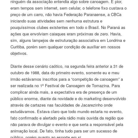
ninguém da associação entendia algo sobre canoagem. E pior,
eram tempos sem internet, sem celular, o telefone fixo custava o
preço de um carro, não havia Federação Paranaense, a CBCa
iniciando suas atividades sem nenhuma estrutura e
pouquíssimos clubes existentes em todo o Brasil. No Paraná as
ações que envolviam caiaques eram próximas de zero. Havia,
sim, alguns lampejos de estruturação associativa em Londrina e
Curitiba, porém sem qualquer condição de auxiliar em nossos
objetivos.
Diante desse cenário caótico, na segunda feira anterior a 31 de
outubro de 1988, data do primeiro evento, somente eu e meu
irmão estávamos inscritos para a “competição de canoagem” a
ser realizada no 1º Festival de Canoagem de Tomazina. Para
complicar ainda mais, a expectativa era de presença de um
público enorme, diante da novidade e do marketing desenvolvido
através de cartazes nas faculdades de Jacarezinho onde
estudávamos. Estava claro que todo mundo estaria no evento,
fato confirmado e alertado pela rádio mais ouvida da região que
não parava de divulgar o evento e que seria a responsável pela
animação local. De fato, tinha tudo para ser um sucesso de
público, porém quanto ao esporte em si……