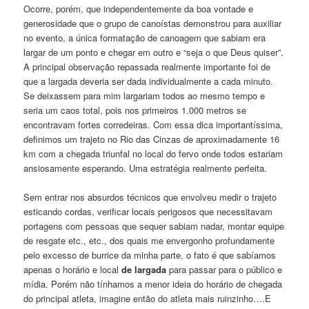
Ocorre, porém, que independentemente da boa vontade e
generosidade que o grupo de canoístas demonstrou para auxiliar
no evento, a única formatação de canoagem que sabiam era
largar de um ponto e chegar em outro e “seja o que Deus quiser”.
A principal observação repassada realmente importante foi de
que a largada deveria ser dada individualmente a cada minuto.
Se deixassem para mim largariam todos ao mesmo tempo e
seria um caos total, pois nos primeiros 1.000 metros se
encontravam fortes corredeiras. Com essa dica importantíssima,
definimos um trajeto no Rio das Cinzas de aproximadamente 16
km com a chegada triunfal no local do fervo onde todos estariam
ansiosamente esperando. Uma estratégia realmente perfeita.
Sem entrar nos absurdos técnicos que envolveu medir o trajeto
esticando cordas, verificar locais perigosos que necessitavam
portagens com pessoas que sequer sabiam nadar, montar equipe
de resgate etc., etc., dos quais me envergonho profundamente
pelo excesso de burrice da minha parte, o fato é que sabíamos
apenas o horário e local
de largada
para passar para o público e
mídia. Porém não tínhamos a menor ideia do horário de chegada
do principal atleta, imagine então do atleta mais ruinzinho….E