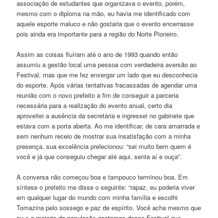
associação de estudantes que organizava o evento, porém,
mesmo com o diploma na mão, eu havia me identificado com
aquele esporte maluco e não gostaria que o evento encerrasse
pois ainda era importante para a região do Norte Pioneiro.
Assim as coisas fluíram até o ano de 1993 quando então
assumiu a gestão local uma pessoa com verdadeira aversão ao
Festival, mas que me fez enxergar um lado que eu desconhecia
do esporte. Após várias tentativas fracassadas de agendar uma
reunião com o novo prefeito a fim de conseguir a parceria
necessária para a realização do evento anual, certo dia
aproveitei a ausência da secretária e ingressei no gabinete que
estava com a porta aberta. Ao me identificar, de cara amarrada e
sem nenhum receio de mostrar sua insatisfação com a minha
presença, sua excelência prelecionou: “sei muito bem quem é
você e já que conseguiu chegar até aqui, senta aí e ouça”.
A conversa não começou boa e tampouco terminou boa. Em
síntese o prefeito me disse o seguinte: “rapaz, eu poderia viver
em qualquer lugar do mundo com minha família e escolhi
Tomazina pelo sossego e paz de espírito. Você acha mesmo que
eu e a maioria da população gostamos desse Festival que