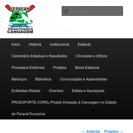
Pular
Federação Paranaense de Canoagem
para
Pesqu
o
conteúdo
Fepacan
principal
Menu
Início
História
Institucional
Estatuto
principal
Calendário Estadual e Resultados
Circulares e Ofícios
Processos Eleitorais
Projetos
Bolsa Estadual
Balanços
Biblioteca
Convocações e Assembleias
Entidades filiadas
Diversos
Editais e Aquisiçoes
PROESPORTE-COPEL-Projeto Iniciação à Canoagem no Estado
do Paraná/Tomazina
Navegação
←
Anterior
Próximo
→