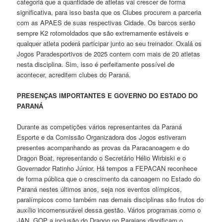
categoria que a quantidade de atletas vai crescer de forma
significativa, para isso basta que os Clubes procurem a parceria
com as APAES de suas respectivas Cidade. Os barcos serão
sempre K2 rotomoldados que são extremamente estáveis e
qualquer atleta poderá participar junto ao seu treinador. Oxalá os
Jogos Paradesportivos de 2025 contem com mais de 20 atletas
nesta disciplina. Sim, isso é perfeitamente possível de
acontecer, acreditem clubes do Paraná.
PRESENÇAS IMPORTANTES E GOVERNO DO ESTADO DO
PARANÁ
Durante as competições vários representantes da Paraná
Esporte e da Comissão Organizadora dos Jogos estiveram
presentes acompanhando as provas da Paracanoagem e do
Dragon Boat, representando o Secretário Hélio Wirbiski e o
Governador Ratinho Júnior. Há tempos a FEPACAN reconhece
de forma pública que o crescimento da canoagem no Estado do
Paraná nestes últimos anos, seja nos eventos olímpicos,
paralímpicos como também nas demais disciplinas são frutos do
auxílio incomensurável dessa gestão. Vários programas como o
JAN, GOP a inclusão do Dragon no Parajaps dignificam o